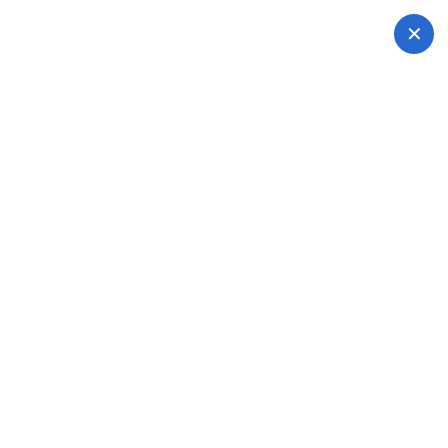
登录平台
✕
标签云列表
按标签聚合浏览相关文章
票房口碑双丰收的影片分析 - 永利娱乐场官网