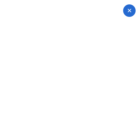
登录平台
✕
标签云列表
按标签聚合浏览相关文章
互联网巨头高管离职引发行业震动 - 永利娱乐场官网